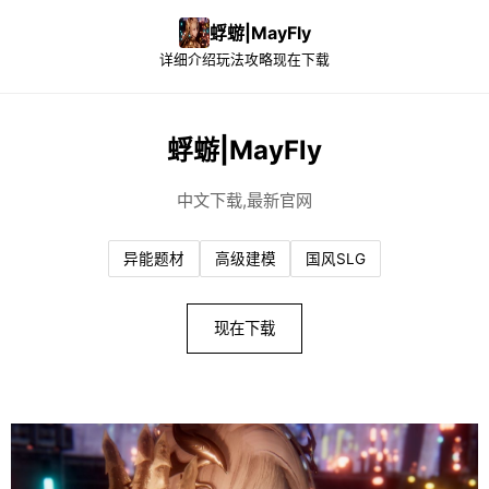
蜉蝣|MayFly
详细介绍
玩法攻略
现在下载
蜉蝣|MayFly
中文下载,最新官网
异能题材
高级建模
国风SLG
现在下载