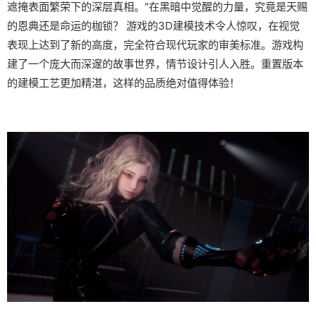
遮掩表面繁荣下的深层真相。"在黑暗中觉醒的力量，究竟是天赐
的恩典还是命运的枷锁？ 游戏的3D建模技术令人惊叹，在视觉
表现上达到了新的高度，完全符合现代玩家的审美标准。游戏构
建了一个庞大而深邃的故事世界，情节设计引人入胜。重置版本
的建模工艺更加精湛，这样的品质绝对值得体验！