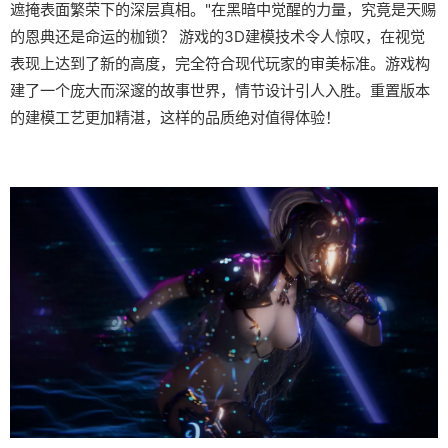
遮掩表面繁荣下的深层真相。"在黑暗中觉醒的力量，究竟是天赐
的恩典还是命运的枷锁？ 游戏的3D建模技术令人惊叹，在视觉
表现上达到了新的高度，完全符合现代玩家的审美标准。游戏构
建了一个庞大而深邃的故事世界，情节设计引人入胜。重置版本
的建模工艺更加精湛，这样的品质绝对值得体验！