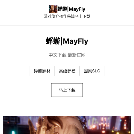
蜉蝣|MayFly
游戏简介
操作秘籍
马上下载
蜉蝣|MayFly
中文下载,最新官网
异能题材
高级建模
国风SLG
马上下载