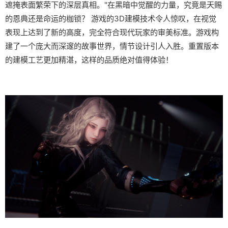
遮掩表面繁荣下的深层真相。"在黑暗中觉醒的力量，究竟是天赐
的恩典还是命运的枷锁？ 游戏的3D建模技术令人惊叹，在视觉
表现上达到了新的高度，完全符合现代玩家的审美标准。游戏构
建了一个庞大而深邃的故事世界，情节设计引人入胜。重置版本
的建模工艺更加精湛，这样的品质绝对值得体验！